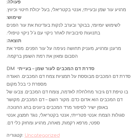
פעולה:
מרגיע עור שמן ובעייתי, אנטי בקטריאלי, בעל יכולת חיטוי וכיווץ.
שימוש:
לשימוש יומיומי, בבוקר ובערב לנקות בעדינות את עור הפנים
בתנועות סיבוביות לאחר ניקוי עם ג´ל ניקוי טיפולי.
תוצאה:
מרענן ומרגיע, מעניק תחושה נעימה על עור הפנים. מסיר את
הסבום ומאזן את רמת השומן ברקמה.
סדרת דם המכבים לעור שמן – בעייתי DM
סדרת דם המכבים מבוססת על תמציות צמח דם המכבים. האגדה
מספרת כי בכל מקום
בו טיפת דם גיבור מחלחלת לאדמה, צומח דם המכבים. צבעו של
דם המכבים הוא אדום כדם. מקור השם – דם המכבים, מקושר
באופן ישיר לסיפור מרד המכבים ביוונים בחג החנוכה.
סגולות הצמח: אנטי פטרייתי, אנטי בקטריאלי, נוגד חמצון, אנטי
ספטי, מרפא רקמות, מאחה, מרגיע ומחזק כלי דם.
Uncategorized
קטגוריה: