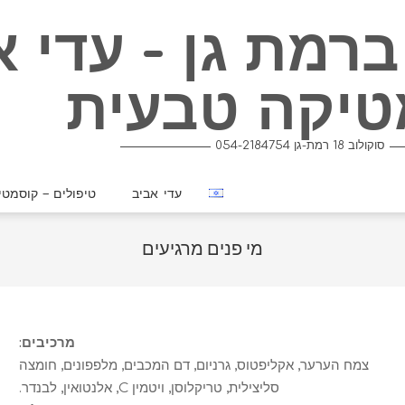
רמת גן - עדי א
טיקה טבעית
054-2184754 סוקולוב 18 רמת-גן
עדי אביב
טיפולים – קוסמטי
מי פנים מרגיעים
מרכיבים:
צמח הערער, אקליפטוס, גרניום, דם המכבים, מלפפונים, חומצה
סליצילית, טריקלוסן, ויטמין C, אלנטואין, לבנדר.