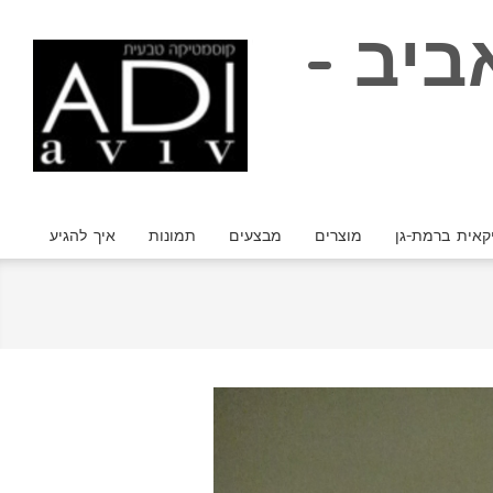
Skip
ביב -
to
content
קאית ברמת-גן
מוצרים
מבצעים
תמונות
איך להגיע
Primary
Navigation
Menu